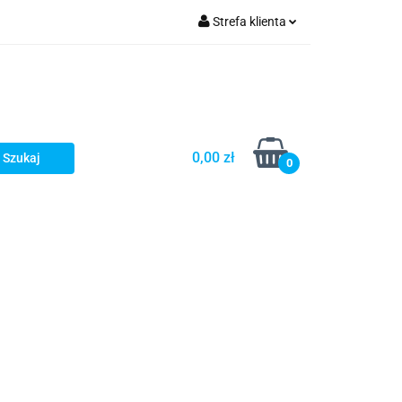
Strefa klienta
Zaloguj się
Zarejestruj się
Dodaj zgłoszenie
0,00 zł
0