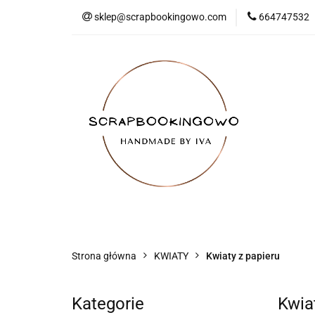
sklep@scrapbookingowo.com
664747532
MENU
Nowości
Bestsellery
Strona główna
KWIATY
Kwiaty z papieru
Kategorie
Kwia