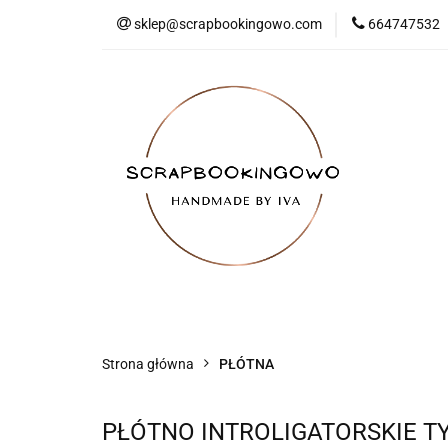
sklep@scrapbookingowo.com
664747532
MENU
Nowości
Bestsellery
Strona główna
PŁÓTNA
PŁÓTNO INTROLIGATORSKIE T