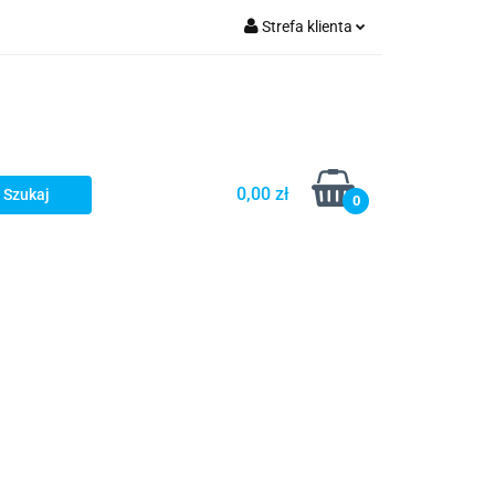
Strefa klienta
Zaloguj się
Zarejestruj się
Dodaj zgłoszenie
0,00 zł
0