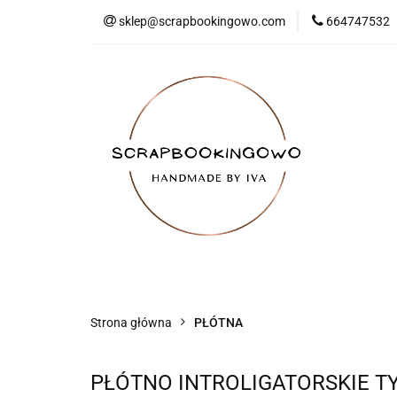
sklep@scrapbookingowo.com
664747532
MENU
Nowości
Bestsellery
Strona główna
PŁÓTNA
PŁÓTNO INTROLIGATORSKIE T