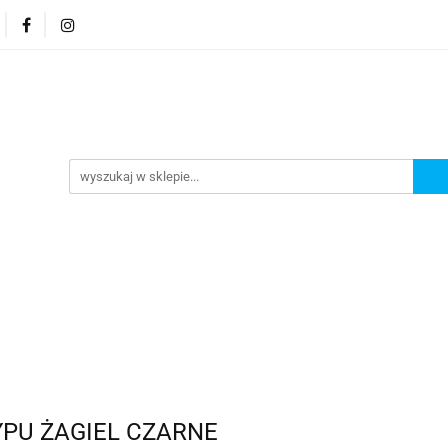
MENU
Nowości
Bestsellery
YPU ŻAGIEL CZARNE