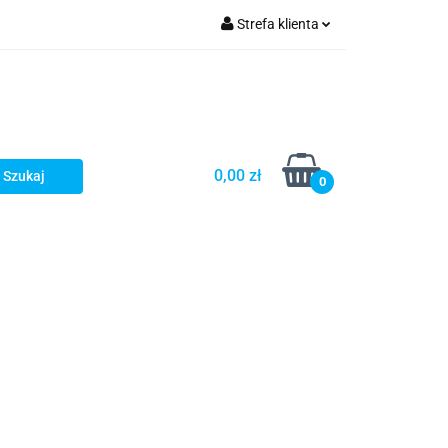
Strefa klienta
Zaloguj się
Zarejestruj się
Dodaj zgłoszenie
0,00 zł
0