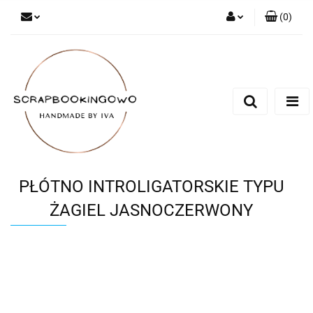
(
0
)
Zaloguj się
Zarejestruj się
Dodaj zgłoszenie
PŁÓTNO INTROLIGATORSKIE TYPU
ŻAGIEL JASNOCZERWONY