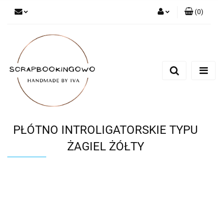
(
0
)
Zaloguj się
Zarejestruj się
Dodaj zgłoszenie
PŁÓTNO INTROLIGATORSKIE TYPU
ŻAGIEL ŻÓŁTY