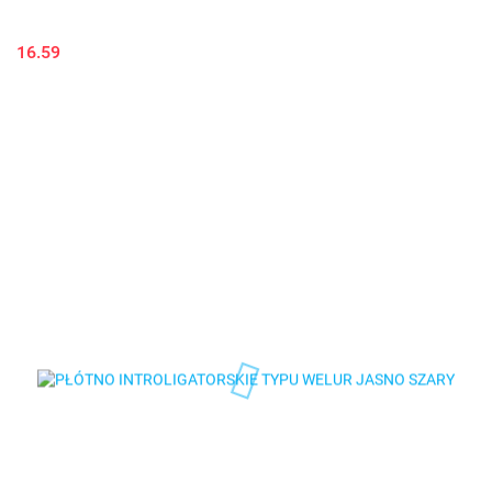
16.59