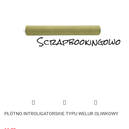
PŁÓTNO INTROLIGATORSKIE TYPU WELUR OLIWKOWY