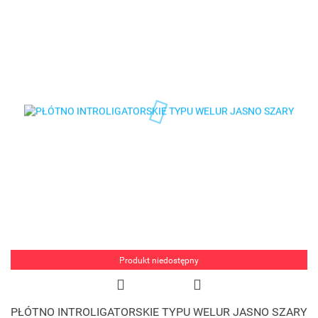
Produkt niedostępny
PŁÓTNO INTROLIGATORSKIE TYPU WELUR JASNO SZARY