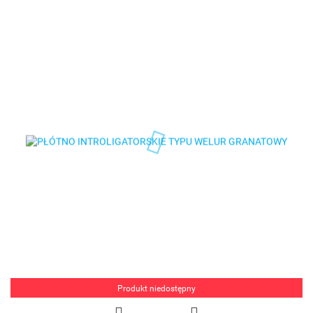
Produkt niedostępny