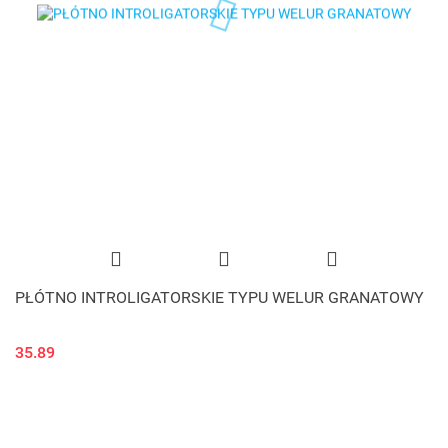
PŁÓTNO INTROLIGATORSKIE TYPU WELUR GRANATOWY
35.89