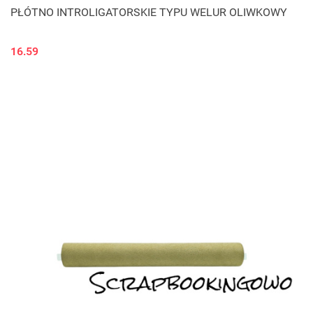
PŁÓTNO INTROLIGATORSKIE TYPU WELUR OLIWKOWY
16.59