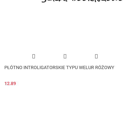
PŁÓTNO INTROLIGATORSKIE TYPU WELUR RÓŻOWY
12.89