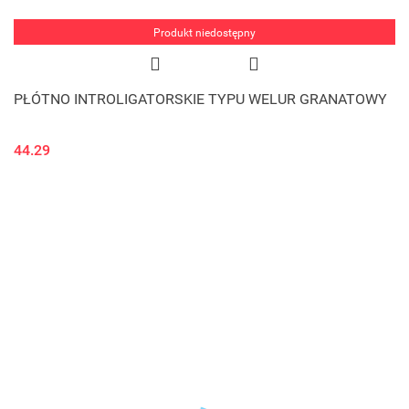
Produkt niedostępny
PŁÓTNO INTROLIGATORSKIE TYPU WELUR GRANATOWY
44.29