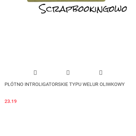
PŁÓTNO INTROLIGATORSKIE TYPU WELUR OLIWKOWY
23.19