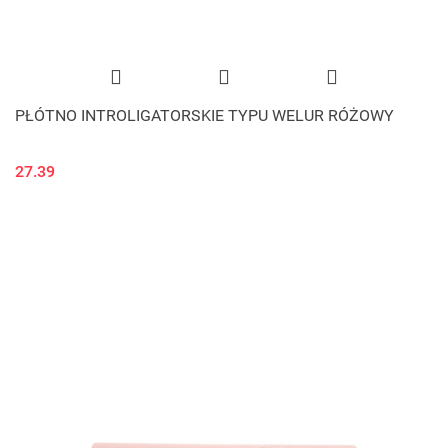
PŁÓTNO INTROLIGATORSKIE TYPU WELUR RÓŻOWY
27.39