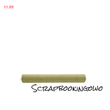
11.09