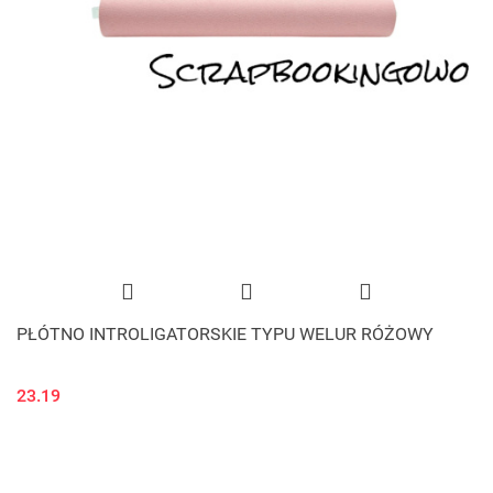
PŁÓTNO INTROLIGATORSKIE TYPU WELUR RÓŻOWY
23.19